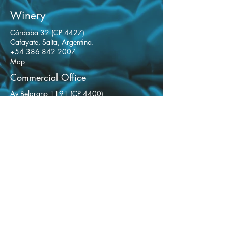
Winery
Córdoba 32 (CP 4427)
Cafayate, Salta, Argentina.
+54 386 842 2007
Map
Commercial Office
Av Belgrano 1191 (CP 4400)
Salta, Argentina
+54 387 431 5157
Comprá Seguro
Trusted seller