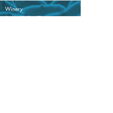
Winery
Córdoba 32 (CP 4427)
Cafayate, Salta, Argentina.
+54 386 842 2007
Map
Commercial Office
Av Belgrano 1191 (CP 4400)
Salta, Argentina
+54 387 431 5157
Comprá Seguro
Trusted seller