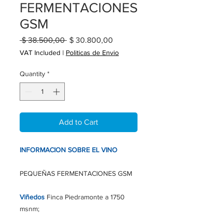
FERMENTACIONES
GSM
Regular
Sale
 $ 38.500,00 
$ 30.800,00
Price
Price
VAT Included
|
Politicas de Envio
Quantity
*
Add to Cart
INFORMACION SOBRE EL VINO
PEQUEÑAS FERMENTACIONES GSM
Viñedos
Finca Piedramonte a 1750
msnm
;